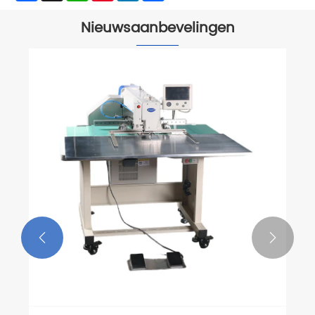
Nieuwsaanbevelingen

