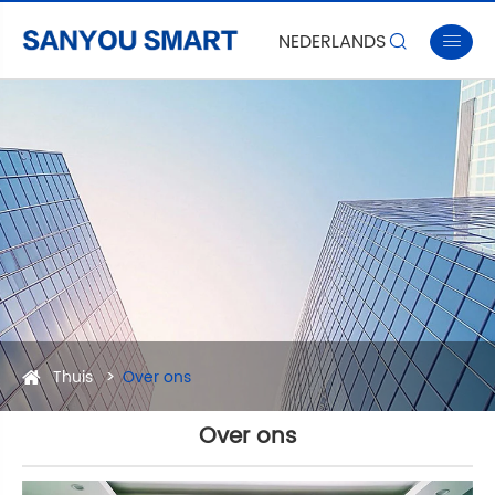
NEDERLANDS


Thuis
Over ons
Over ons