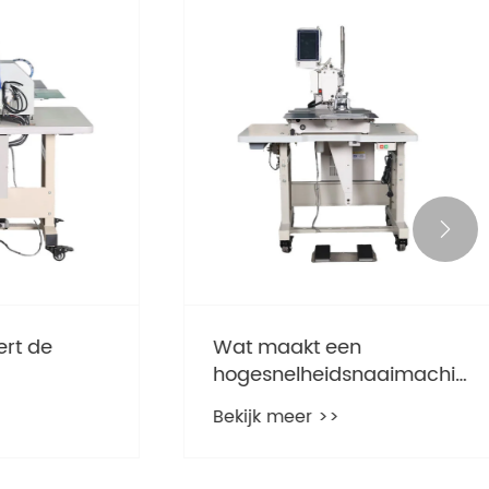

de
Wat maakt een
hogesnelheidsnaaimachine
 de
essentieel voor de
Bekijk meer >>
moderne productie?
?