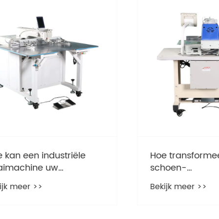
 een industriële
Hoe transformeert 
chine uw
schoen-
tieproces
bovensteekmachine
meer >>
Bekijk meer >>
ormeren?
moderne
schoenenproductie