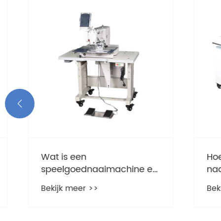

Wat is een
Hoe kan
speelgoednaaimachine en
naaima
waarom wordt het een
produc
Bekijk meer >>
Bekijk 
favoriet educatief
transf
hulpmiddel voor kinderen?