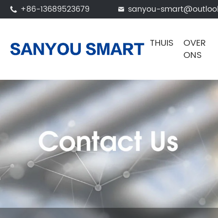
+86-13689523679
sanyou-smart@outloo


THUIS
OVER
ONS