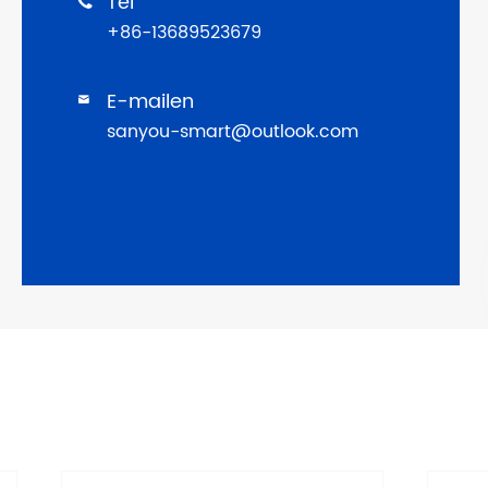
Tel

+86-13689523679
E-mailen

sanyou-smart@outlook.com