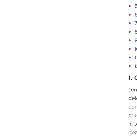
7
1
1.
Een
del
com
cru
In 
dez