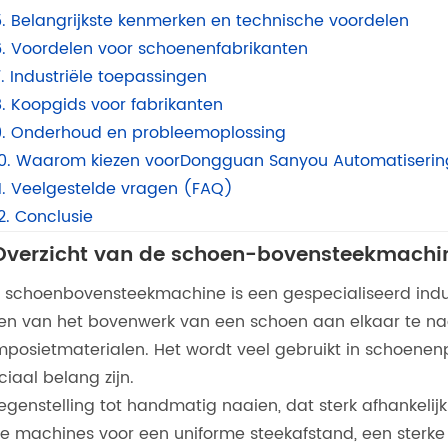
5. Belangrijkste kenmerken en technische voordelen
6. Voordelen voor schoenenfabrikanten
. Industriële toepassingen
8. Koopgids voor fabrikanten
9. Onderhoud en probleemoplossing
10. Waarom kiezen voorDongguan Sanyou Automatisering 
11. Veelgestelde vragen (FAQ)
2. Conclusie
 Overzicht van de schoen-bovensteekmachi
 schoenbovensteekmachine is een gespecialiseerd indu
en van het bovenwerk van een schoen aan elkaar te naa
posietmaterialen. Het wordt veel gebruikt in schoenenp
ciaal belang zijn.
tegenstelling tot handmatig naaien, dat sterk afhankel
e machines voor een uniforme steekafstand, een sterk