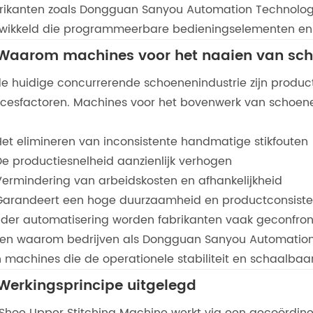
rikanten zoals Dongguan Sanyou Automation Technology
wikkeld die programmeerbare bedieningselementen en i
 Waarom machines voor het naaien van scho
de huidige concurrerende schoenenindustrie zijn producti
cesfactoren. Machines voor het bovenwerk van schoene
Het elimineren van inconsistente handmatige stikfouten
De productiesnelheid aanzienlijk verhogen
Vermindering van arbeidskosten en afhankelijkheid
Garandeert een hoge duurzaamheid en productconsiste
der automatisering worden fabrikanten vaak geconfronte
en waarom bedrijven als Dongguan Sanyou Automation 
 machines die de operationele stabiliteit en schaalbaa
 Werkingsprincipe uitgelegd
Shoe Upper Stitching Machine werkt via een gecoördin