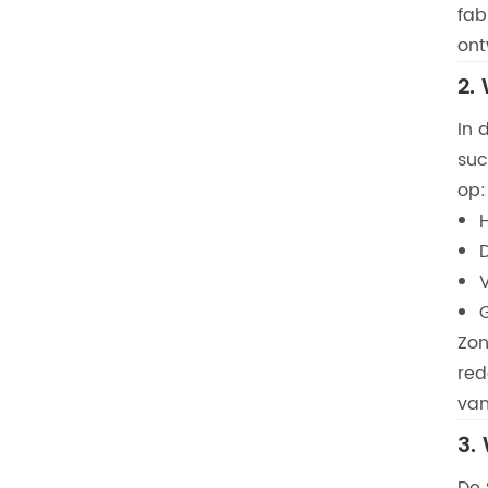
fab
ont
2.
In 
suc
op:
Zon
red
van
3.
De 