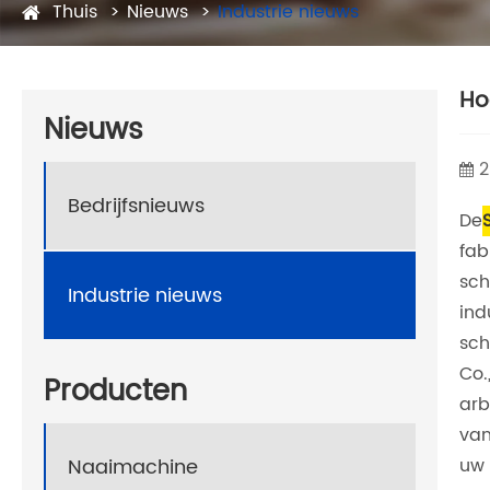
Thuis
Nieuws
Industrie nieuws
Ho
Nieuws
2
Bedrijfsnieuws
De
fab
sch
Industrie nieuws
ind
sch
Co.
Producten
arb
van
uw 
Naaimachine