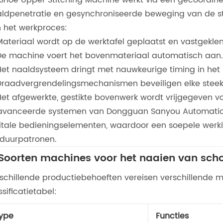
ldpenetratie en gesynchroniseerde beweging van de sto
 het werkproces:
Materiaal wordt op de werktafel geplaatst en vastgekle
De machine voert het bovenmateriaal automatisch aan.
Het naaldsysteem dringt met nauwkeurige timing in het 
Draadvergrendelingsmechanismen beveiligen elke steek
Het afgewerkte, gestikte bovenwerk wordt vrijgegeven v
vanceerde systemen van Dongguan Sanyou Automation 
itale bedieningselementen, waardoor een soepele werki
duurpatronen.
 Soorten machines voor het naaien van sch
schillende productiebehoeften vereisen verschillende m
ssificatietabel:
ype
Functies