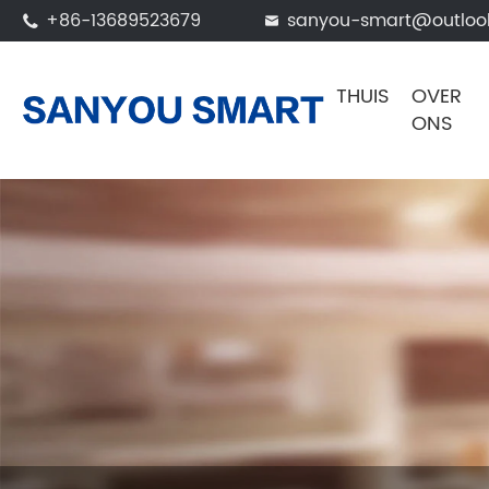
+86-13689523679
sanyou-smart@outloo


THUIS
OVER
ONS