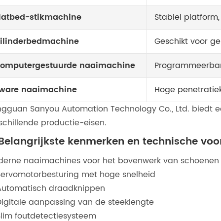
latbed-stikmachine
Stabiel platform,
ilinderbedmachine
Geschikt voor ge
omputergestuurde naaimachine
Programmeerbar
ware naaimachine
Hoge penetratie
gguan Sanyou Automation Technology Co., Ltd. biedt e
schillende productie-eisen.
 Belangrijkste kenmerken en technische voo
erne naaimachines voor het bovenwerk van schoenen b
Servomotorbesturing met hoge snelheid
Automatisch draadknippen
Digitale aanpassing van de steeklengte
Slim foutdetectiesysteem