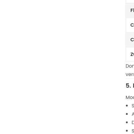
F
C
C
Z
Don
ver
5.
Mod