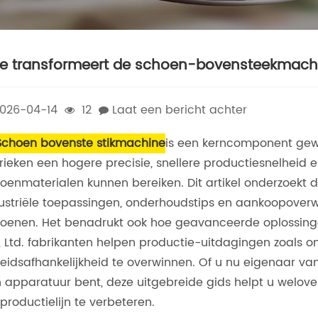
e transformeert de schoen-bovensteekmach
026-04-14
12
Laat een bericht achter
Schoen bovenste stikmachine
is een kerncomponent gew
rieken een hogere precisie, snellere productiesnelheid en
oenmaterialen kunnen bereiken. Dit artikel onderzoekt d
ustriële toepassingen, onderhoudstips en aankoopover
oenen. Het benadrukt ook hoe geavanceerde oplossin
, Ltd. fabrikanten helpen productie-uitdagingen zoals ong
eidsafhankelijkheid te overwinnen. Of u nu eigenaar v
 apparatuur bent, deze uitgebreide gids helpt u welov
productielijn te verbeteren.