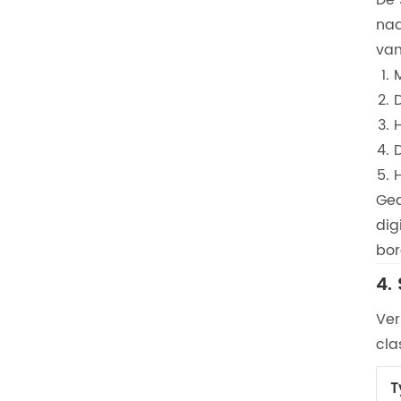
naa
van
Gea
dig
bor
4.
Ver
cla
T