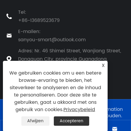
Tel:

+86-13689523679
E-mailen:

sanyou-smart@outlook.com
Adres: Nr. 46 Shimei Street, Wanjiang Street,
Dongguan City, provincie Guangdong,

X
China
We gebruiken cookies om u een betere
browse-ervaring te bieden, het
siteverkeer te analyseren en de inhoud
te personaliseren. Door deze site te
gebruiken, gaat u akkoord met ons
Copyright © 2026 Dongguan Sanyou Automation
gebruik van cookies.
Privacybeleid
Technology Co., Ltd. Alle rechten voorbehouden.
Afwijzen
Accepteren
Links
|
Sitemap
|
RSS
|
XML
|
Privacybeleid
|



