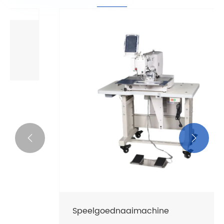
Naaimachine voor kleding
Bekijk meer >>

